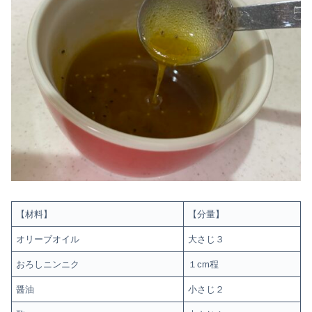
【材料】
【分量】
オリーブオイル
大さじ３
おろしニンニク
１cm程
醤油
小さじ２