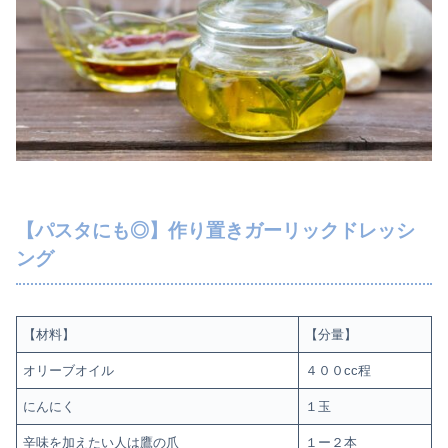
【パスタにも◎】作り置きガーリックドレッシ
ング
【材料】
【分量】
オリーブオイル
４００cc程
にんにく
１玉
辛味を加えたい人は鷹の爪
１ー２本