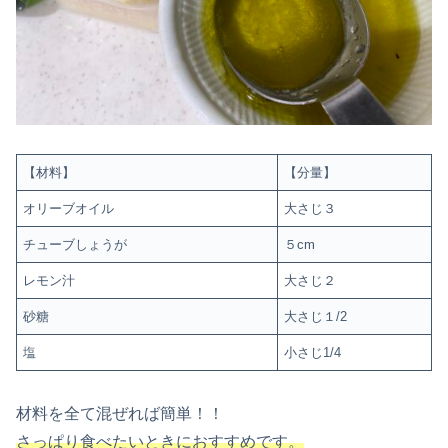
【材料】
【分量】
オリーブオイル
大さじ３
チューブしょうが
５cm
レモン汁
大さじ２
砂糖
大さじ１/2
塩
小さじ1/4
材料を全て混ぜれば簡単！！
さっぱり食べたいときにおすすめです。